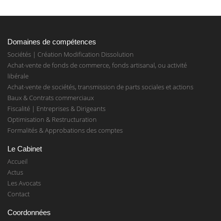
Domaines de compétences
Sociétés | Création Modification Dissolution
Achat-vente de fonds de commerce, fonds artisanal, ou activité
libérale
Achat-vente de sociétés, transmission de parts sociales et actions
Baux & Contrats commerciaux
Fiscalité | Entreprises & Dirigeants
Optimisation & Restructuration
Formalités & Approbations des comptes
Le Cabinet
Accueil
Actus
Les Avocats
Contact
Coordonnées